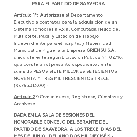
PARA EL PARTIDO DE SAAVEDRA
Artículo
1º:
Autorízase
al Departamento
Ejecutivo a contratar para la adquisición de un
Sistema Tomografía Axial Computada Helicoidal
Multicorte, Pacs y Estación de Trabajo
Independiente para el hospital y Maternidad
Municipal de Pigüé a la Empresa
GRIENSU S.A.,
único oferente según Licitación Pública Nº 02/16,
que consta en el presente expediente , en la
suma de PESOS SIETE MILLONES SETECIENTOS
NOVENTA Y TRES MIL TRESCIENTOS TRECE
($7.793.313,00).-
Artículo
2
º:
Comuníquese, Regístrese, Cúmplase y
Archívese.
DADA EN LA SALA DE SESIONES DEL
HONORABLE CONCEJO DELIBERANTE DEL
PARTIDO DE SAAVEDRA, A LOS TRECE DIAS DEL
MES DE JUNIO DEL AÑO DOS MIL DIECISÉIS.-