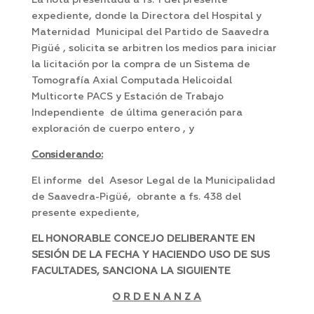
La nota presentada a fs. 1 del presente
expediente, donde la Directora del Hospital y
Maternidad Municipal del Partido de Saavedra
Pigüé , solicita se arbitren los medios para iniciar
la licitación por la compra de un Sistema de
Tomografía Axial Computada Helicoidal
Multicorte PACS y Estación de Trabajo
Independiente de última generación para
exploración de cuerpo entero , y
Considerando:
El informe del Asesor Legal de la Municipalidad
de Saavedra-Pigüé, obrante a fs. 438 del
presente expediente,
EL HONORABLE CONCEJO DELIBERANTE EN
SESIÓN DE LA FECHA Y HACIENDO USO DE SUS
FACULTADES, SANCIONA LA SIGUIENTE
O R D E N A N Z A