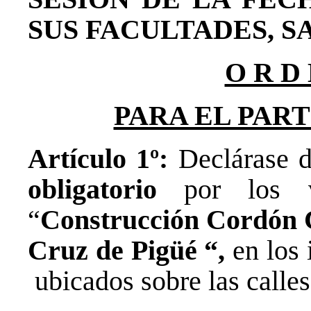
SUS FACULTADES, S
O R D 
PARA EL PAR
Artículo 1º:
Declárase 
obligatorio
por los ve
“
Construcción Cordón C
Cruz de Pigüé “,
en los
ubicados sobre las calles