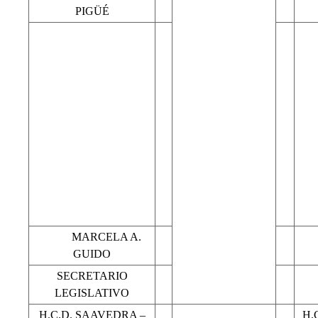
PIGÜÉ
MARCELA A.
GUIDO
SECRETARIO
LEGISLATIVO
H.C.D. SAAVEDRA –
H.