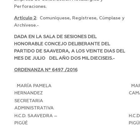
Perforaciones.
Artículo 2
: Comuníquese, Regístrese, Cúmplase y
Archívese.-
DADA EN LA SALA DE SESIONES DEL
HONORABLE CONCEJO DELIBERANTE DEL
PARTIDO DE SAAVEDRA, A LOS VEINTE DIAS DEL
MES DE JULIO DEL AÑO DOS MIL DIECISEIS.-
ORDENANZA Nº 6497 /2016
MARÍA PAMELA
MAR
HERNANDEZ
CAM
SECRETARIA
PR
ADMINISTRATIVA
H.C.D. SAAVEDRA –
H.C.
PIGÜÉ
PIGÜ