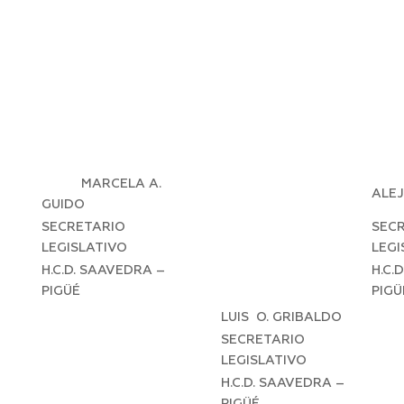
MARCELA A.
ALE
GUIDO
SECRETARIO
SEC
LEGISLATIVO
LEGI
H.C.D. SAAVEDRA –
H.C.
PIGÜÉ
PIGÜ
LUIS O. GRIBALDO
SECRETARIO
LEGISLATIVO
H.C.D. SAAVEDRA –