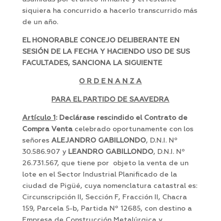
siquiera ha concurrido a hacerlo transcurrido más
de un año.
EL HONORABLE CONCEJO DELIBERANTE EN
SESIÓN DE LA FECHA Y HACIENDO USO DE SUS
FACULTADES, SANCIONA LA SIGUIENTE
O R D E N A N Z A
PARA EL PARTIDO DE SAAVEDRA
Artículo 1
: Declárase rescindido el Contrato de
Compra Venta
celebrado oportunamente con los
señores
ALEJANDRO GABILLONDO
, D.N.I. Nº
30.586.907 y
LEANDRO GABILLONDO
, D.N.I. Nº
26.731.567, que tiene por objeto la venta de un
lote en el Sector Industrial Planificado de la
ciudad de Pigüé, cuya nomenclatura catastral es:
Circunscripción II, Sección F, Fracción II, Chacra
159, Parcela 5-b, Partida Nº 12685, con destino a
Empresa de Construcción Metalúrgica y