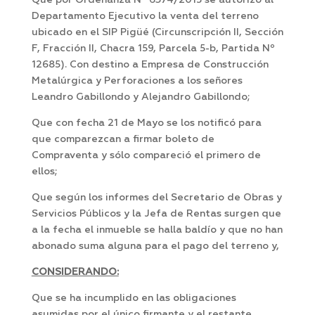
Que por Ordenanza Nº 6374/2015 se autorizó al
Departamento Ejecutivo la venta del terreno
ubicado en el SIP Pigüé (Circunscripción II, Sección
F, Fracción II, Chacra 159, Parcela 5-b, Partida Nº
12685). Con destino a Empresa de Construcción
Metalúrgica y Perforaciones a los señores
Leandro Gabillondo y Alejandro Gabillondo;
Que con fecha 21 de Mayo se los notificó para
que comparezcan a firmar boleto de
Compraventa y sólo compareció el primero de
ellos;
Que según los informes del Secretario de Obras y
Servicios Públicos y la Jefa de Rentas surgen que
a la fecha el inmueble se halla baldío y que no han
abonado suma alguna para el pago del terreno y,
CONSIDERANDO:
Que se ha incumplido en las obligaciones
asumidas por el único firmante y el restante