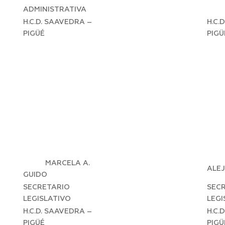
PR
ADMINISTRATIVA
H.C.D. SAAVEDRA –
H.C.
PIGÜÉ
PIGÜ
MARCELA A.
ALE
GUIDO
SECRETARIO
SEC
LEGISLATIVO
LEGI
H.C.D. SAAVEDRA –
H.C.
PIGÜÉ
PIGÜ