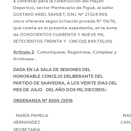
a contratar para la construcción del Playón
Deportivo, sector Montecarlo de Pigüé, al señor
GUSTAVO ARIEL SAHUET, D.N.I. Nº 21.524.909,
único oferente según licitación privada Nº 06/16,
que consta en el presente expediente, en la suma
de OCHOCIENTOS CUARENTA Y NUEVE MIL
SETECIENTOS TREINTA Y CINCO($ 849.735,00)
Artículo 2
: Comuníquese, Regístrese, Cúmplase y
Archívese.-
DADA EN LA SALA DE SESIONES DEL
HONORABLE CONCEJO DELIBERANTE DEL
PARTIDO DE SAAVEDRA, A LOS VEINTE DIAS DEL
MES DE JULIO DEL AÑO DOS MIL DIECISEIS.-
ORDENANZA Nº 6500 /2016
MARÍA PAMELA
MAR
HERNANDEZ
CAM
SECRETARIA