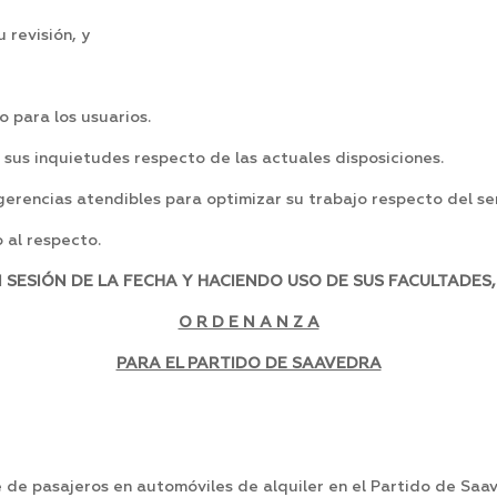
 revisión, y
o para los usuarios.
r sus inquietudes respecto de las actuales disposiciones.
gerencias atendibles para optimizar su trabajo respecto del se
 al respecto.
ESIÓN DE LA FECHA Y HACIENDO USO DE SUS FACULTADES,
O R D E N A N Z A
PARA EL PARTIDO DE SAAVEDRA
e de pasajeros en automóviles de alquiler en el Partido de Sa