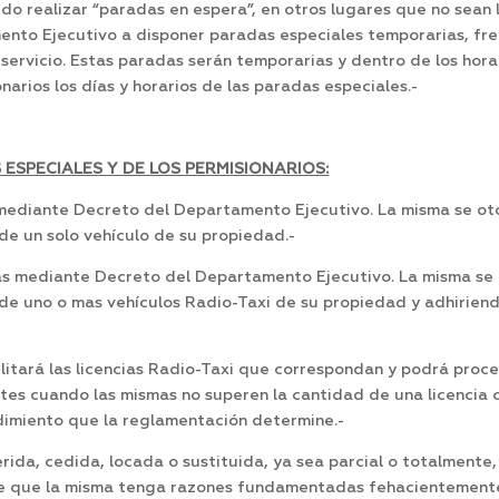
 realizar “paradas en espera”, en otros lugares que no sean 
nto Ejecutivo a disponer paradas especiales temporarias, frent
ervicio. Estas paradas serán temporarias y dentro de los hora
arios los días y horarios de las paradas especiales.-
S ESPECIALES Y DE LOS PERMISIONARIOS:
mediante Decreto del Departamento Ejecutivo. La misma se oto
 de un solo vehículo de su propiedad.-
as mediante Decreto del Departamento Ejecutivo. La misma se 
 de uno o mas vehículos Radio-Taxi de su propiedad y adhiriend
itará las licencias Radio-Taxi que correspondan y podrá proced
antes cuando las mismas no superen la cantidad de una licencia
edimiento que la reglamentación determine.-
rida, cedida, locada o sustituida, ya sea parcial o totalmente, 
e que la misma tenga razones fundamentadas fehacientemente p