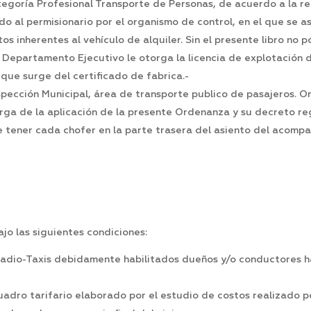
egoría Profesional Transporte de Personas, de acuerdo a la re
al permisionario por el organismo de control, en el que se as
s inherentes al vehículo de alquiler. Sin el presente libro no po
el Departamento Ejecutivo le otorga la licencia de explotación 
que surge del certificado de fabrica.-
spección Municipal, área de transporte publico de pasajeros. 
ga de la aplicación de la presente Ordenanza y su decreto re
 tener cada chofer en la parte trasera del asiento del acomp
ajo las siguientes condiciones:
Radio-Taxis debidamente habilitados dueños y/o conductores ha
cuadro tarifario elaborado por el estudio de costos realizado