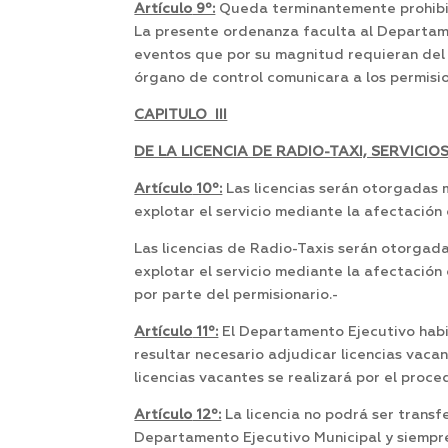
Artículo
9º:
Queda terminantemente prohibido
La presente ordenanza faculta al Departame
eventos que por su magnitud requieran del s
órgano de control comunicara a los permision
CAPITULO III
DE LA LICENCIA DE RADIO-TAXI, SERVICIO
Artículo
10º:
Las licencias serán otorgadas 
explotar el servicio mediante la afectación
Las licencias de Radio-Taxis serán otorgad
explotar el servicio mediante la afectación
por parte del permisionario.-
Artículo
11º:
El Departamento Ejecutivo habil
resultar necesario adjudicar licencias vac
licencias vacantes se realizará por el proc
Artículo
12º:
La licencia no podrá ser transfe
Departamento Ejecutivo Municipal y siempr