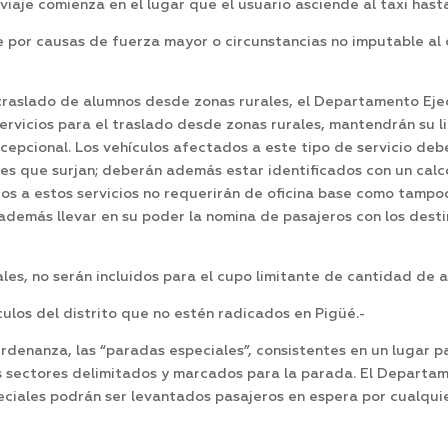
 viaje comienza en el lugar que el usuario asciende al taxi hasta
je por causas de fuerza mayor o circunstancias no imputable al
traslado de alumnos desde zonas rurales, el Departamento Eje
 servicios para el traslado desde zonas rurales, mantendrán su 
xcepcional. Los vehículos afectados a este tipo de servicio deb
es que surjan; deberán además estar identificados con un calco
os a estos servicios no requerirán de oficina base como tamp
 además llevar en su poder la nomina de pasajeros con los desti
les, no serán incluidos para el cupo limitante de cantidad de a
ículos del distrito que no estén radicados en Pigüé.-
rdenanza, las “paradas especiales”, consistentes en un lugar p
os sectores delimitados y marcados para la parada. El Departa
peciales podrán ser levantados pasajeros en espera por cualqui