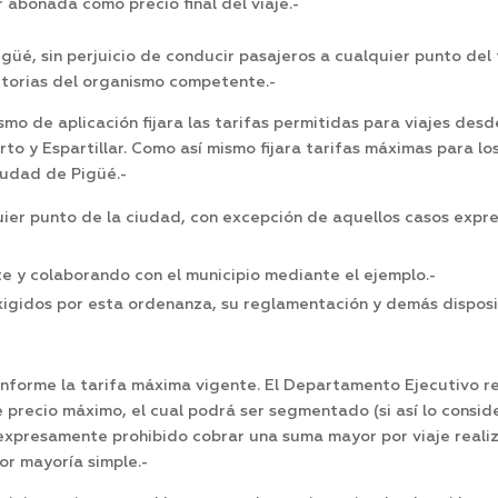
 abonada como precio final del viaje.-
güé, sin perjuicio de conducir pasajeros a cualquier punto del 
itorias del organismo competente.-
mo de aplicación fijara las tarifas permitidas para viajes desd
to y Espartillar. Como así mismo fijara tarifas máximas para lo
udad de Pigüé.-
quier punto de la ciudad, con excepción de aquellos casos exp
e y colaborando con el municipio mediante el ejemplo.-
xigidos por esta ordenanza, su reglamentación y demás dispo
conforme la tarifa máxima vigente. El Departamento Ejecutivo r
precio máximo, el cual podrá ser segmentado (si así lo consider
expresamente prohibido cobrar una suma mayor por viaje realiza
or mayoría simple.-