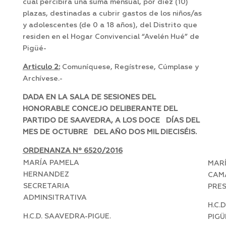
cuál percibirá una suma mensual, por diez (10)
plazas, destinadas a cubrir gastos de los niños/as
y adolescentes (de 0 a 18 años), del Distrito que
residen en el Hogar Convivencial “Avelén Hué” de
Pigüé-
Articulo 2:
Comuníquese, Regístrese, Cúmplase y
Archívese.-
DADA EN LA SALA DE SESIONES DEL
HONORABLE CONCEJO DELIBERANTE DEL
PARTIDO DE SAAVEDRA, A LOS DOCE DÍAS DEL
MES DE OCTUBRE DEL AÑO DOS MIL DIECISÉIS.
ORDENANZA Nº 6520/2016
MARÍA PAMELA
MAR
HERNANDEZ
CAM
SECRETARIA
PRE
ADMINSITRATIVA
H.C.
H.C.D. SAAVEDRA-PIGUE.
PIGÜ