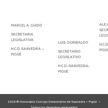
ALE
MARCEL A. GUIDO
SEC
SECRETARIA
LEGI
LEGISLATIVA
LUIS O.GRIBALDO
H.C.
H.C.D. SAAVEDRA –
PIGÜ
SECRETARIO
PIGÜÉ
LEGISLATIVO
H.C.D.-SAAVEDRA-
PIGUE
2026 © Honorable Concejo Deliberante de Saavedra – Pigüé –
Todos los derechos reservados