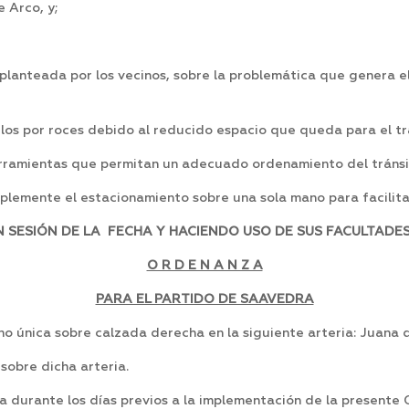
e Arco, y;
 planteada por los vecinos, sobre la problemática que genera e
los por roces debido al reducido espacio que queda para el trá
erramientas que permitan un adecuado ordenamiento del tránsi
lemente el estacionamiento sobre una sola mano para facilitar 
SESIÓN DE LA FECHA Y HACIENDO USO DE SUS FACULTADES
O R D E N A N Z A
PARA EL PARTIDO DE SAAVEDRA
única sobre calzada derecha en la siguiente arteria: Juana de
sobre dicha arteria.
a durante los días previos a la implementación de la presente