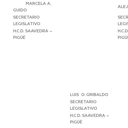
MARCELA A.
ALE
GUIDO
SECRETARIO
SEC
LEGISLATIVO
LEGI
H.C.D. SAAVEDRA –
H.C.
PIGÜÉ
PIGÜ
LUIS O. GRIBALDO
SECRETARIO
LEGISLATIVO
H.C.D. SAAVEDRA –
PIGÜÉ