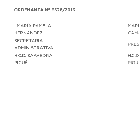
ORDENANZA Nº 6528/2016
MARÍA PAMELA
MAR
HERNANDEZ
CAM
SECRETARIA
PRE
ADMINISTRATIVA
H.C.D. SAAVEDRA –
H.C.
PIGÜÉ
PIGÜ