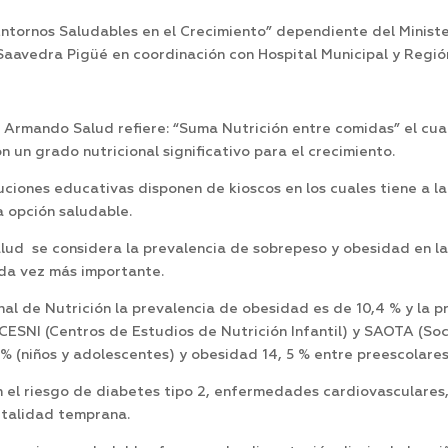
tornos Saludables en el Crecimiento” dependiente del Ministe
 Saavedra Pigüé en coordinación con Hospital Municipal y Regió
rmando Salud refiere: “Suma Nutrición entre comidas” el cual 
 un grado nutricional significativo para el crecimiento.
tuciones educativas disponen de kioscos en los cuales tiene a l
a opción saludable.
lud se considera la prevalencia de sobrepeso y obesidad en la 
ada vez más importante.
l de Nutrición la prevalencia de obesidad es de 10,4 % y la p
 CESNI (Centros de Estudios de Nutrición Infantil) y SAOTA (S
6 % (niños y adolescentes) y obesidad 14, 5 % entre preescolare
el riesgo de diabetes tipo 2, enfermedades cardiovasculares, d
rtalidad temprana.