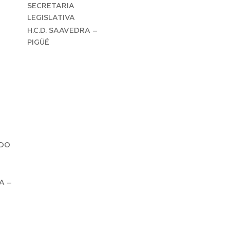
SECRETARIA
LEGISLATIVA
H.C.D. SAAVEDRA –
PIGÜÉ
LDO
A –