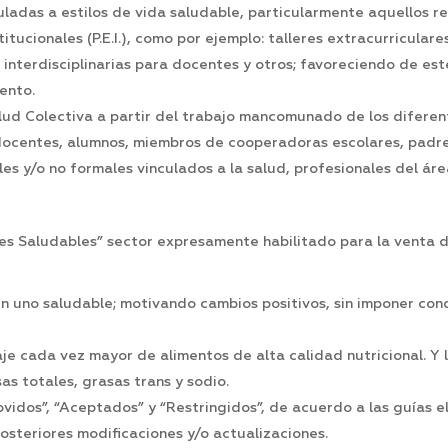
nculadas a estilos de vida saludable, particularmente aquellos 
itucionales (P.E.I.), como por ejemplo: talleres extracurricula
s interdisciplinarias para docentes y otros; favoreciendo de e
ento.
alud Colectiva a partir del trabajo mancomunado de los diferen
docentes, alumnos, miembros de cooperadoras escolares, padres,
s y/o no formales vinculados a la salud, profesionales del ár
res Saludables” sector expresamente habilitado para la venta 
en uno saludable; motivando cambios positivos, sin imponer con
je cada vez mayor de alimentos de alta calidad nutricional. Y 
as totales, grasas trans y sodio.
movidos”, “Aceptados” y “Restringidos”, de acuerdo a las guías 
posteriores modificaciones y/o actualizaciones.