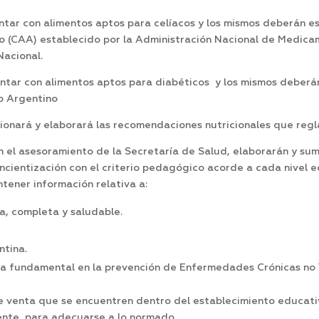
contar con alimentos aptos para celíacos y los mismos deberán
o (CAA) establecido por la Administración Nacional de Medica
acional.
contar con alimentos aptos para diabéticos y los mismos debe
o Argentino
ionará y elaborará las recomendaciones nutricionales que regl
n el asesoramiento de la Secretaría de Salud, elaborarán y sum
ientización con el criterio pedagógico acorde a cada nivel ed
tener información relativa a:
a, completa y saludable.
ntina.
ia fundamental en la prevención de Enfermedades Crónicas no 
de venta que se encuentren dentro del establecimiento educati
sente, para adecuarse a lo normado.