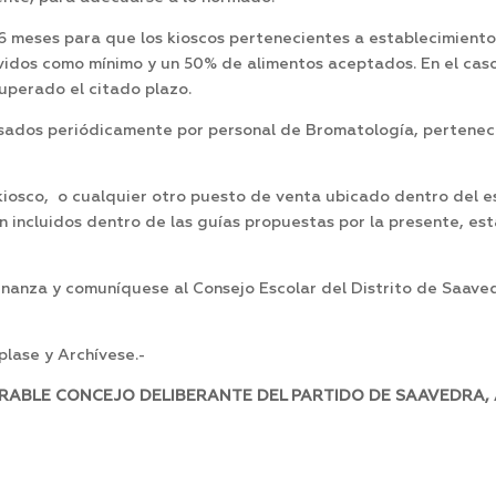
6 meses para que los kioscos pertenecientes a establecimiento
idos como mínimo y un 50% de alimentos aceptados. En el caso
uperado el citado plazo.
isados periódicamente por personal de Bromatología, perteneci
el kiosco, o cualquier otro puesto de venta ubicado dentro del
n incluidos dentro de las guías propuestas por la presente, es
enanza y comuníquese al Consejo Escolar del Distrito de Saave
lase y Archívese.-
RABLE CONCEJO DELIBERANTE DEL PARTIDO DE SAAVEDRA, A