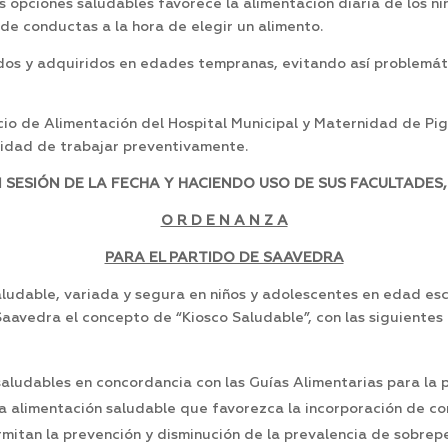
s opciones saludables favorece la alimentación diaria de los ni
 de conductas a la hora de elegir un alimento.
dos y adquiridos en edades tempranas, evitando así problemáti
icio de Alimentación del Hospital Municipal y Maternidad de Pi
esidad de trabajar preventivamente.
ESIÓN DE LA FECHA Y HACIENDO USO DE SUS FACULTADES,
O R D E N A N Z A
PARA EL PARTIDO DE SAAVEDRA
aludable, variada y segura en niños y adolescentes en edad esc
Saavedra el concepto de “Kiosco Saludable”, con las siguientes
aludables en concordancia con las Guías Alimentarias para la 
a alimentación saludable que favorezca la incorporación de con
rmitan la prevención y disminución de la prevalencia de sobrepe