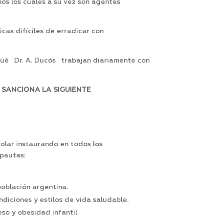
ños los cuales a su vez son agentes
cas difíciles de erradicar con
güé ¨Dr. A. Ducós¨ trabajan diariamente con
 SANCIONA LA SIGUIENTE
olar instaurando en todos los
 pautas:
población argentina.
diciones y estilos de vida saludable.
so y obesidad infantil.