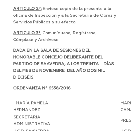
ARTICULO 2º:
Envíese copia de la presente a la
oficina de Inspección y a la Secretaria de Obras y
Servicios Públicos a su efecto.
ARTICULO 3º:
Comuníquese, Regístrese,
Cúmplase y Archívese.-
DADA EN LA SALA DE SESIONES DEL
HONORABLE CONCEJO DELIBERANTE DEL
PARTIDO DE SAAVEDRA, A LOS TREINTA DÍAS
DEL MES DE NOVIEMBRE DEL AÑO DOS MIL
DIECISÉIS.
ORDENANZA Nº 6538/2016
MARÍA PAMELA
MAR
HERNANDEZ
CAM
SECRETARIA
PRE
ADMINISTRATIVA