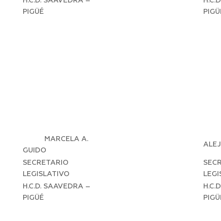
H.C.D. SAAVEDRA –
H.C.
PIGÜÉ
PIGÜ
MARCELA A.
ALE
GUIDO
SECRETARIO
SEC
LEGISLATIVO
LEGI
H.C.D. SAAVEDRA –
H.C.
PIGÜÉ
PIGÜ