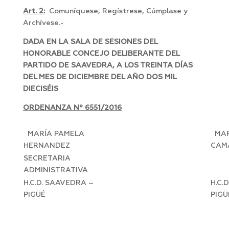
Art. 2:
Comuníquese, Regístrese, Cúmplase y
Archívese.-
DADA EN LA SALA DE SESIONES DEL
HONORABLE CONCEJO DELIBERANTE DEL
PARTIDO DE SAAVEDRA, A LOS TREINTA DÍAS
DEL MES DE DICIEMBRE DEL AÑO DOS MIL
DIECISÉIS
ORDENANZA Nº 6551/2016
MARÍA PAMELA
MAR
HERNANDEZ
CAM
SECRETARIA
PR
ADMINISTRATIVA
H.C.D. SAAVEDRA –
H.C.
PIGÜÉ
PIGÜ