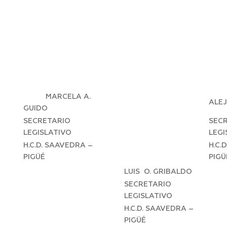
MARCELA A.
ALE
GUIDO
SECRETARIO
SEC
LEGISLATIVO
LEGI
H.C.D. SAAVEDRA –
H.C.
PIGÜÉ
PIGÜ
LUIS O. GRIBALDO
SECRETARIO
LEGISLATIVO
H.C.D. SAAVEDRA –
PIGÜÉ