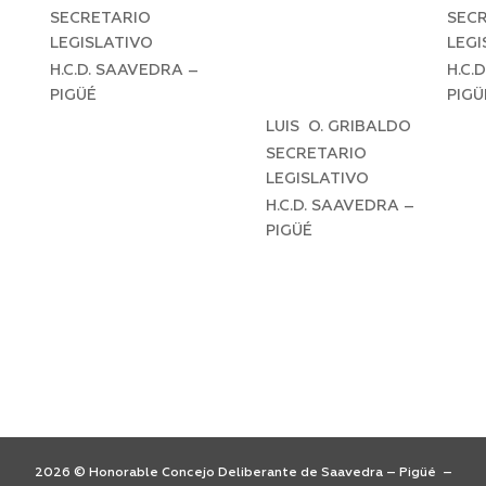
SECRETARIO
SEC
LEGISLATIVO
LEGI
H.C.D. SAAVEDRA –
H.C.
PIGÜÉ
PIGÜ
LUIS O. GRIBALDO
SECRETARIO
LEGISLATIVO
H.C.D. SAAVEDRA –
PIGÜÉ
2026 © Honorable Concejo Deliberante de Saavedra – Pigüé –