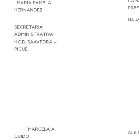
CAM
MARÍA PAMELA
PRE
HERNANDEZ
H.C.
SECRETARIA
ADMINISTRATIVA
H.C.D. SAAVEDRA –
PIGÜÉ
MARCELA A.
ALE
GUIDO