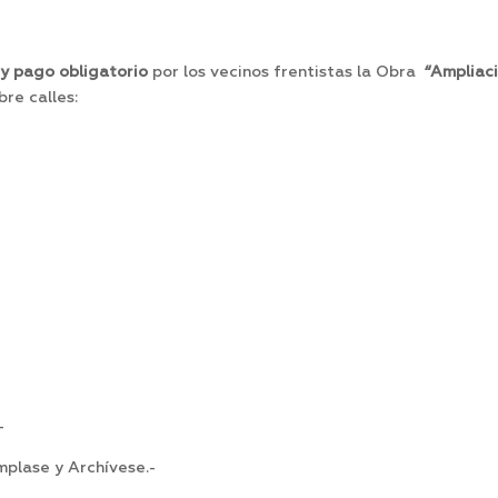
 y pago obligatorio
por los vecinos frentistas la Obra
“Ampliac
re calles:
-
plase y Archívese.-