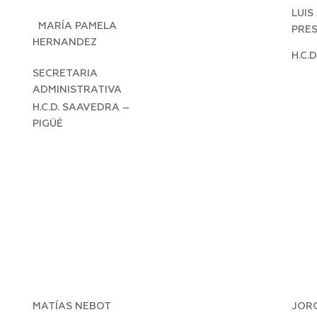
LUIS
MARÍA PAMELA
PRE
HERNANDEZ
H.C.
SECRETARIA
ADMINISTRATIVA
H.C.D. SAAVEDRA –
PIGÜÉ
MATÍAS NEBOT
JORG