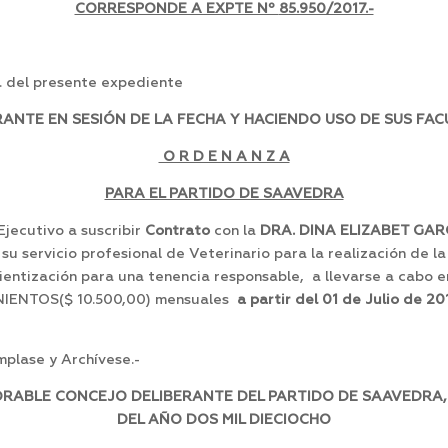
CORRESPONDE A EXPTE Nº
85.950/2017.-
a. del presente expediente
NTE EN SESIÓN DE LA FECHA Y HACIENDO USO DE SUS FAC
O R D E N A N Z A
PARA EL PARTIDO DE SAAVEDRA
jecutivo a suscribir
Contrato
con la
DRA. DINA ELIZABET GAR
 su servicio profesional de Veterinario para la realización de 
ientización para una tenencia responsable, a llevarse a cabo 
INIENTOS($ 10.500,00) mensuales
a partir del 01 de Julio de 2
plase y Archívese.-
ORABLE CONCEJO DELIBERANTE DEL PARTIDO DE SAAVEDRA,
DEL AÑO DOS MIL DIECIOCHO