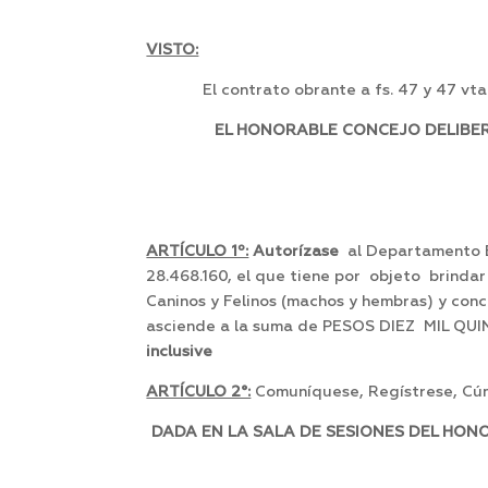
VISTO:
El contrato obrante a fs. 47 y 47 vt
EL HONORABLE CONCEJO DELIBERA
ARTÍCULO 1º:
Autorízase
al Departamento E
28.468.160, el que tiene por objeto brindar
Caninos y Felinos (machos y hembras) y conc
asciende a la suma de PESOS DIEZ MIL QU
inclusive
ARTÍCULO 2°:
Comuníquese, Regístrese, Cúm
DADA EN LA SALA DE SESIONES DEL HON