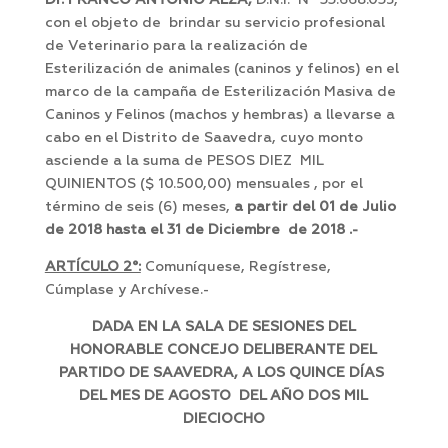
Dr. FRANCO ANTONIO ALZA
,
D.N.I. Nº 33.668.035,
con el objeto de brindar su servicio profesional
de Veterinario para la realización de
Esterilización de animales (caninos y felinos) en el
marco de la campaña de Esterilización Masiva de
Caninos y Felinos (machos y hembras) a llevarse a
cabo en el Distrito de Saavedra, cuyo monto
asciende a la suma de PESOS DIEZ MIL
QUINIENTOS ($ 10.500,00) mensuales , por el
término de seis (6) meses,
a partir del 01 de Julio
de 2018 hasta el 31 de Diciembre de 2018 .-
ARTÍCULO 2°:
Comuníquese, Regístrese,
Cúmplase y Archívese.-
DADA EN LA SALA DE SESIONES DEL
HONORABLE CONCEJO DELIBERANTE DEL
PARTIDO DE SAAVEDRA, A LOS QUINCE DÍAS
DEL MES DE AGOSTO DEL AÑO DOS MIL
DIECIOCHO