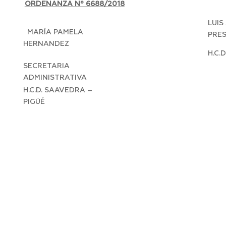
ORDENANZA Nº 6688/2018
LUIS
MARÍA PAMELA
PRE
HERNANDEZ
H.C.
SECRETARIA
ADMINISTRATIVA
H.C.D. SAAVEDRA –
PIGÜÉ