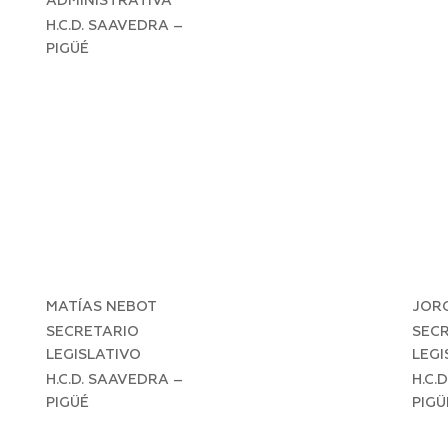
ADMINISTRATIVA
H.C.D. SAAVEDRA –
PIGÜÉ
MATÍAS NEBOT
JORG
SECRETARIO
SEC
LEGISLATIVO
LEGI
H.C.D. SAAVEDRA –
H.C.
PIGÜÉ
PIGÜ