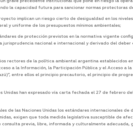
un grave precedente institucional que pone en riesgo la oper
ndo la capacidad futura para sancionar normas protectoras d
royecto implican un riesgo cierto de desigualdad en los nivele
deral y uniforme de los presupuestos mínimos ambientales;
tándares de protección previstos en la normativa vigente config
a jurisprudencia nacional e internacional y derivado del deber 
os rectores de la política ambiental argentina establecidos en
ceso a la Información, la Participación Pública y el Acceso a l
)”, entre ellos el principio precautorio, el principio de progres
es Unidas han expresado vía carta fechada el 27 de febrero de
ales de las Naciones Unidas los estándares internacionales de
nidas, exigen que toda medida legislativa susceptible de afecta
 consulta previa, libre, informada y culturalmente adecuada,