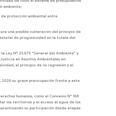
atividad de todo el sistema de presupuestos
el ambiente;
s de protección ambiental entre
ura una posible vulneración del principio de
estatal de progresividad en la tutela del
 la Ley Nº 25.675 “General del Ambiente” y
a Justicia en Asuntos Ambientales en
ividad, el principio de no regresión y el
l 2026 su grave preocupación frente a este
 derechos humanos, como el Convenio N° 169
r los territorios y el acceso al agua de los
 garantizando su participación desde etapas