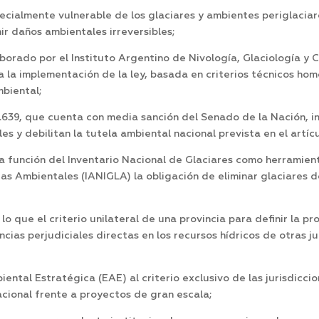
ecialmente vulnerable de los glaciares y ambientes periglaciar
ir daños ambientales irreversibles;
aborado por el Instituto Argentino de Nivología, Glaciología y 
 la implementación de la ley, basada en criterios técnicos ho
biental;
.639, que cuenta con media sanción del Senado de la Nación, i
 y debilitan la tutela ambiental nacional prevista en el artícu
 función del Inventario Nacional de Glaciares como herramienta 
ias Ambientales (IANIGLA) la obligación de eliminar glaciares d
o que el criterio unilateral de una provincia para definir la pro
ias perjudiciales directas en los recursos hídricos de otras j
ental Estratégica (EAE) al criterio exclusivo de las jurisdicci
acional frente a proyectos de gran escala;