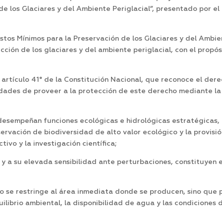
e los Glaciares y del Ambiente Periglacial”, presentado por el
os Mínimos para la Preservación de los Glaciares y del Ambiente
ción de los glaciares y del ambiente periglacial, con el propó
 artículo 41° de la Constitución Nacional, que reconoce el der
ridades de proveer a la protección de este derecho mediante la
 desempeñan funciones ecológicas e hidrológicas estratégicas, 
servación de biodiversidad de alto valor ecológico y la provis
tivo y la investigación científica;
s y a su elevada sensibilidad ante perturbaciones, constituyen
 se restringe al área inmediata donde se producen, sino que 
librio ambiental, la disponibilidad de agua y las condiciones 