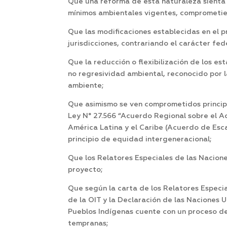
Que una reforma de esta naturaleza sienta 
mínimos ambientales vigentes, comprometie
Que las modificaciones establecidas en el p
jurisdicciones, contrariando el carácter fe
Que la reducción o flexibilización de los es
no regresividad ambiental, reconocido por l
ambiente;
Que asimismo se ven comprometidos principi
Ley N° 27.566 “Acuerdo Regional sobre el Ac
América Latina y el Caribe (Acuerdo de Escazú
principio de equidad intergeneracional;
Que los Relatores Especiales de las Nacion
proyecto;
Que según la carta de los Relatores Especi
de la OIT y la Declaración de las Naciones U
Pueblos Indígenas cuente con un proceso de
tempranas;