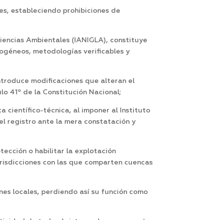
es, estableciendo prohibiciones de
Ciencias Ambientales (IANIGLA), constituye
mogéneos, metodologías verificables y
ntroduce modificaciones que alteran el
lo 41º de la Constitución Nacional;
científico-técnica, al imponer al Instituto
el registro ante la mera constatación y
tección o habilitar la explotación
urisdicciones con las que comparten cuencas
ones locales, perdiendo así su función como