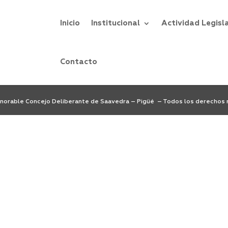
Inicio
Institucional
Actividad Legisl
ultados
e de perfeccionar su búsqueda o utilice la navegación para localiza
Contacto
orable Concejo Deliberante de Saavedra – Pigüé – Todos los derechos