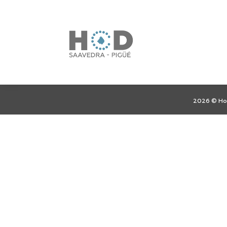
No se encontraron res
La página solicitada no pudo encontrarse. Trat
entrada.
2026 © Hon