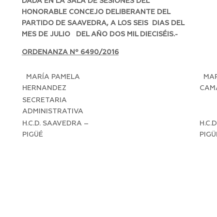
DADA EN LA SALA DE SESIONES DEL
HONORABLE CONCEJO DELIBERANTE DEL
PARTIDO DE SAAVEDRA, A LOS SEIS DIAS DEL
MES DE JULIO DEL AÑO DOS MIL DIECISÉIS.-
ORDENANZA Nº 6490/2016
MARÍA PAMELA
MAR
HERNANDEZ
CAM
SECRETARIA
PR
ADMINISTRATIVA
H.C.D. SAAVEDRA –
H.C.
PIGÜÉ
PIGÜ